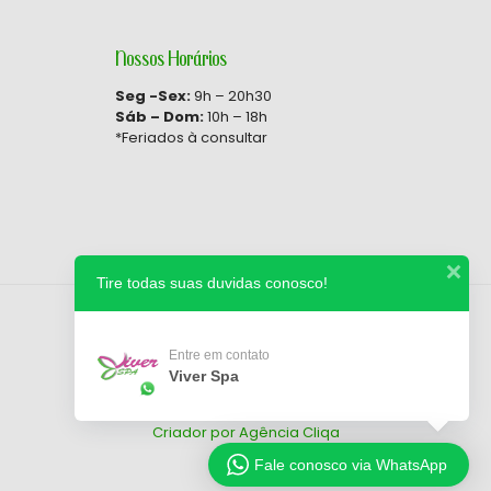
Nossos Horários
Seg -Sex:
9h – 20h30
Sáb – Dom:
10h – 18h
*Feriados à consultar
Tire todas suas duvidas conosco!
Entre em contato
Viver Spa
© Direitos Reservados 2026 - Viver Spa
Uma clínica do Portal Spa Amor
Criador por Agência Cliqa
Fale conosco via WhatsApp