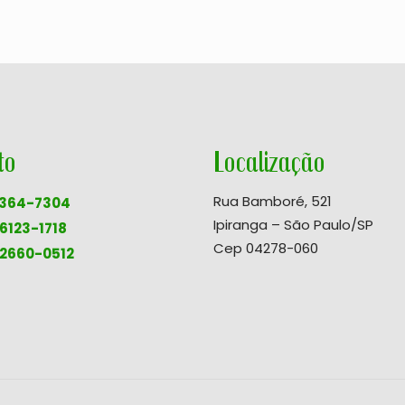
to
Localização
Rua Bamboré, 521
 2364-7304
Ipiranga – São Paulo/SP
96123-1718
Cep 04278-060
92660-0512